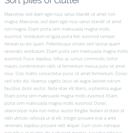
Sort piles of clutter
Maecenas sed diam eget risus varius blandit sit amet non
magna. Maecenas sed diam eget risus varius blandit sit amet
non magna. Etiam porta sem malesuada magna mollis
euismod. Vestibulum id ligula porta felis euismod semper.
Aenean eu leo quam. Pellentesque ornare sem lacinia quam
venenatis vestibulum. Etiam porta sem malesuada magna mollis
euismod. Fusce dapibus, tellus ac cursus commodo, tortor
mauris condimentum nibh, ut fermentum massa justo sit amet
risus. Cras mattis consectetur purus sit amet fermentum. Donec
sed odio dui. Vivamus sagittis lacus vel augue laoreet rutrum
faucibus dolor auctor. Nulla vitae elit libero, a pharetra augue.
Etiam porta sem malesuada magna mollis euismod. Etiam
porta sem malesuada magna mollis euismod. Donec
ullamcorper nulla non metus auctor fringilla. Nullam id dolor id
nibh ultricies vehicula ut id elit. Integer posuere erat a ante
venenatis dapibus posuere velit aliquet. Cum sociis natoque
penatibus et magnis dis parturient montes, nascetur ridiculus