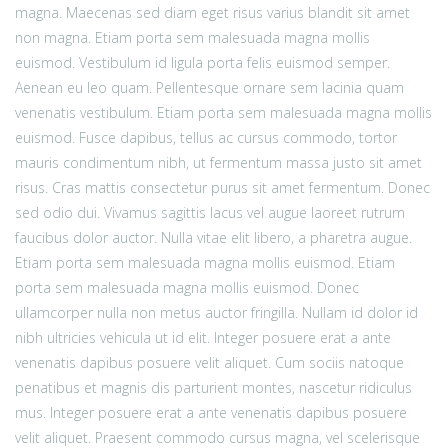
magna. Maecenas sed diam eget risus varius blandit sit amet
non magna. Etiam porta sem malesuada magna mollis
euismod. Vestibulum id ligula porta felis euismod semper.
Aenean eu leo quam. Pellentesque ornare sem lacinia quam
venenatis vestibulum. Etiam porta sem malesuada magna mollis
euismod. Fusce dapibus, tellus ac cursus commodo, tortor
mauris condimentum nibh, ut fermentum massa justo sit amet
risus. Cras mattis consectetur purus sit amet fermentum. Donec
sed odio dui. Vivamus sagittis lacus vel augue laoreet rutrum
faucibus dolor auctor. Nulla vitae elit libero, a pharetra augue.
Etiam porta sem malesuada magna mollis euismod. Etiam
porta sem malesuada magna mollis euismod. Donec
ullamcorper nulla non metus auctor fringilla. Nullam id dolor id
nibh ultricies vehicula ut id elit. Integer posuere erat a ante
venenatis dapibus posuere velit aliquet. Cum sociis natoque
penatibus et magnis dis parturient montes, nascetur ridiculus
mus. Integer posuere erat a ante venenatis dapibus posuere
velit aliquet. Praesent commodo cursus magna, vel scelerisque